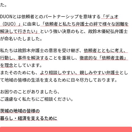
た。
DUONとは依頼者とのパートナーシップを意味する
「デュオ
（DUO）」
に由来し
「依頼者と私たち弁護士の絆で様々な困難を
解決して行きたい」
という強い決意のもと、
故鈴木優紀弘弁護士
が命名いたしました。
私たちは故鈴木弁護士の意思を受け継ぎ、
依頼者とともに考え、
行動し、
事件を解決する
ことを重視し、
徹底的な「依頼者主義」
を理念
としています。
またそのためにも、
より相談しやすい、親しみやすい弁護士
とし
て
地域の皆様の生活を支えるために日々尽力しております。
お困りのことがありましたら、
ご遠慮なく私たちにご相談ください。
茨城の地域の皆様の
暮らし・経済を支えるために