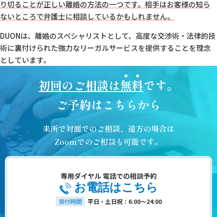
り切ることが正しい離婚の方法の一つです。
相手はお客様の知ら
ないところで弁護士に相談しているかもしれません。
DUONは、離婚のスペシャリストとして、
高度な交渉術・法律的技
術に裏付けられた強力なリーガルサービスを提供することを理念
としています。
初回のご相談は
無料
です。
ご予約はこちらから
来所で対面でのご相談、遠方の場合は
Zoomでのご相談も可能です。
専用ダイヤル 電話での相談予約
お電話はこちら
受付時間
平日・土日祝：6:00～24:00