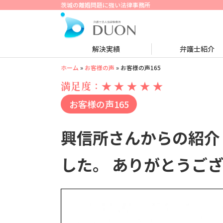
茨城の離婚問題に強い法律事務所
解決実績
弁護士紹介
ホーム
»
お客様の声
»
お客様の声165
満足度：
★
★
★
★
★
お客様の声165
興信所さんからの紹介
した。 ありがとうご