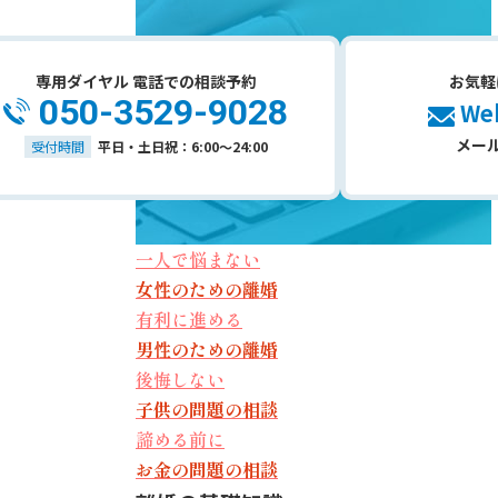
専用ダイヤル 電話での相談予約
お気軽
050-3529-9028
W
メー
受付時間
平日・土日祝：6:00～24:00
一人で悩まない
女性のため
の離婚
有利に進める
男性のため
の離婚
後悔しない
子供の問題
の相談
諦める前に
お金の問題
の相談