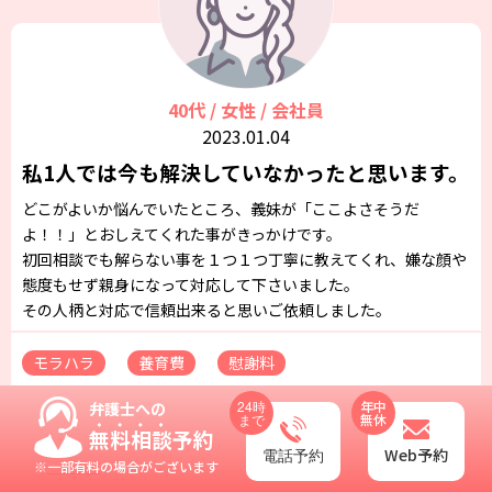
40代 / 女性 / 会社員
2023.01.04
私1人では今も解決していなかったと思います。
どこがよいか悩んでいたところ、義妹が「ここよさそうだ
よ！！」とおしえてくれた事がきっかけです。
初回相談でも解らない事を１つ１つ丁寧に教えてくれ、嫌な顔や
態度もせず親身になって対応して下さいました。
その人柄と対応で信頼出来ると思いご依頼しました。
モラハラ
養育費
慰謝料
24時
年中
弁護士への
まで
無休
無料相談
予約
もっと見る
Web予約
電話予約
※
一部有料
の場合がございます