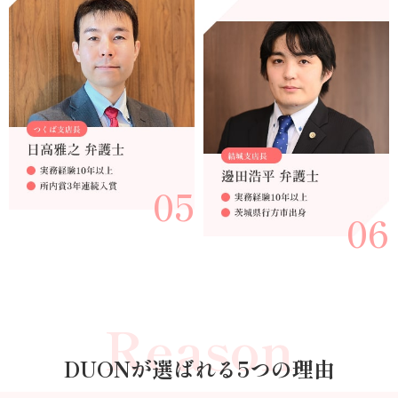
05
06
Reason
DUONが選ばれる5つの理由